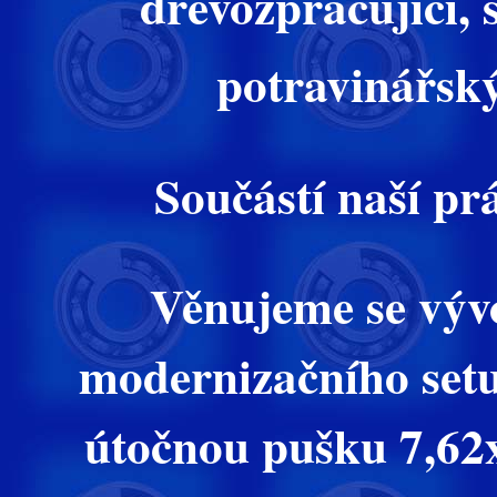
dřevozpracující,
potravinářský,
Součástí naší prá
Věnujeme se vývo
modernizačního se
útočnou pušku 7,62x3