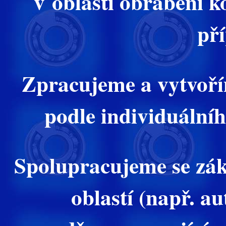
v oblasti obrábění k
př
Zpracujeme a vytvoř
podle individuální
Spolupracujeme se zá
oblastí (např. a